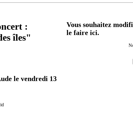
Vous souhaitez modifi
oncert :
le faire ici.
es îles"
No
Aude le vendredi 13
id